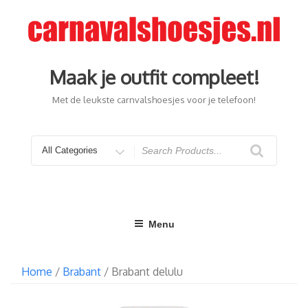
Ga
naar
de
inhoud
Maak je outfit compleet!
Met de leukste carnvalshoesjes voor je telefoon!
Search
for
Menu
Home
/
Brabant
/ Brabant delulu