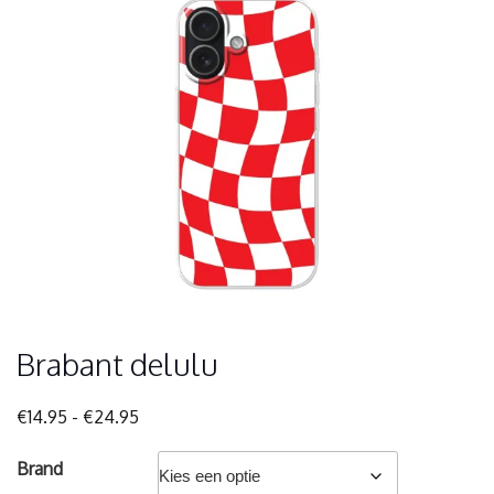
Brabant delulu
Prijsklasse:
€
14.95
-
€
24.95
€14.95
tot
Brand
€24.95