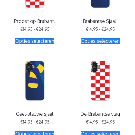
Proost op Brabant!
Brabantse Sjaal!
Prijsklasse:
Prijsklasse
€
14.95
-
€
24.95
€
14.95
-
€
24.95
€14.95
€14.95
Dit
Dit
tot
tot
Opties selecteren
Opties selecteren
product
produc
€24.95
€24.95
heeft
heeft
meerdere
meerde
variaties.
variatie
Deze
Deze
optie
optie
kan
kan
gekozen
gekoz
worden
worde
op
op
de
de
productpagina
produc
Geel-blauwe sjaal
De Brabantse vlag
Prijsklasse:
Prijsklasse
€
14.95
-
€
24.95
€
14.95
-
€
24.95
€14.95
€14.95
Dit
Dit
tot
tot
Opties selecteren
Opties selecteren
product
produc