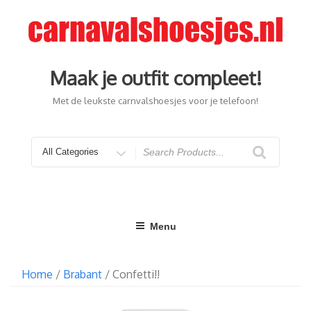
Ga
naar
de
inhoud
Maak je outfit compleet!
Met de leukste carnvalshoesjes voor je telefoon!
Search
for
Menu
Home
/
Brabant
/ Confetti!!