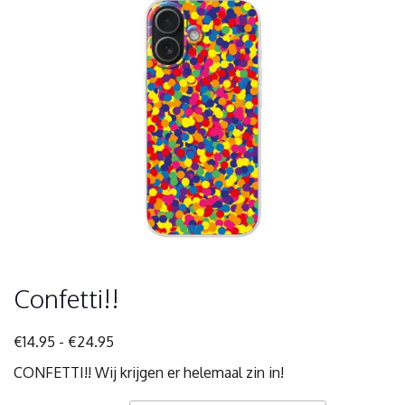
Confetti!!
Prijsklasse:
€
14.95
-
€
24.95
€14.95
CONFETTI!! Wij krijgen er helemaal zin in!
tot
€24.95