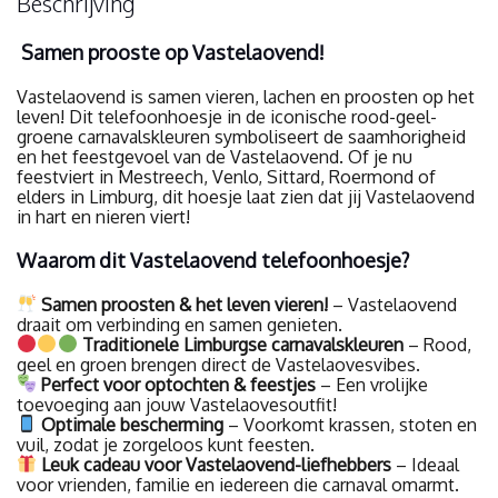
Beschrijving
Samen prooste op Vastelaovend!
Vastelaovend is samen vieren, lachen en proosten op het
leven! Dit telefoonhoesje in de iconische rood-geel-
groene carnavalskleuren symboliseert de saamhorigheid
en het feestgevoel van de Vastelaovend. Of je nu
feestviert in Mestreech, Venlo, Sittard, Roermond of
elders in Limburg, dit hoesje laat zien dat jij Vastelaovend
in hart en nieren viert!
Waarom dit Vastelaovend telefoonhoesje?
Samen proosten & het leven vieren!
– Vastelaovend
draait om verbinding en samen genieten.
Traditionele Limburgse carnavalskleuren
– Rood,
geel en groen brengen direct de Vastelaovesvibes.
Perfect voor optochten & feestjes
– Een vrolijke
toevoeging aan jouw Vastelaovesoutfit!
Optimale bescherming
– Voorkomt krassen, stoten en
vuil, zodat je zorgeloos kunt feesten.
Leuk cadeau voor Vastelaovend-liefhebbers
– Ideaal
voor vrienden, familie en iedereen die carnaval omarmt.