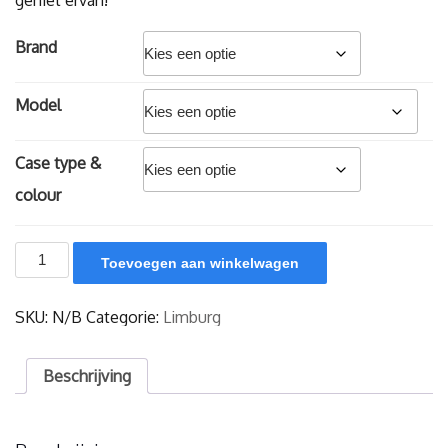
geniet ervan!
Brand
Model
Case type &
colour
Proost
Toevoegen aan winkelwagen
op
Vastelaovend!
aantal
SKU:
N/B
Categorie:
Limburg
Beschrijving