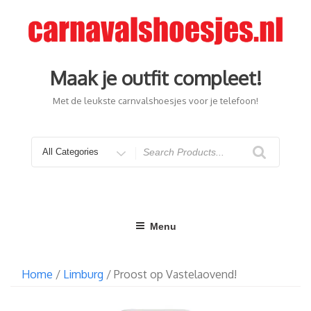
Ga
naar
de
inhoud
Maak je outfit compleet!
Met de leukste carnvalshoesjes voor je telefoon!
Search
for
Menu
Home
/
Limburg
/ Proost op Vastelaovend!