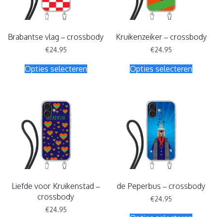
Brabantse vlag – crossbody
Kruikenzeiker – crossbody
€
24.95
€
24.95
Dit
Dit
Opties selecteren
Opties selecteren
product
produc
heeft
heeft
meerdere
meerde
variaties.
variatie
Deze
Deze
optie
optie
kan
kan
gekozen
gekoz
worden
worde
op
op
de
de
productpagina
produc
Liefde voor Kruikenstad –
de Peperbus – crossbody
crossbody
€
24.95
Dit
€
24.95