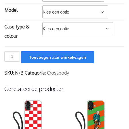
Model
Case type &
colour
Agge
Toevoegen aan winkelwagen
mar
leut
et
SKU:
N/B
Categorie:
Crossbody
-
crossbody
aantal
Gerelateerde producten