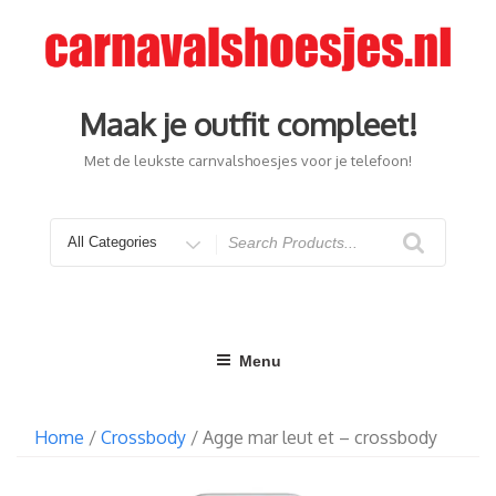
Ga
naar
de
inhoud
Maak je outfit compleet!
Met de leukste carnvalshoesjes voor je telefoon!
Search
for
Menu
Home
/
Crossbody
/ Agge mar leut et – crossbody